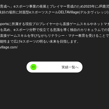
育成へ」eスポーツ事業の発展とプレイヤー育成のため2023年にJR鹿
好の場所に対面型eスポーツスクールDELTAVillage(デルタヴィレッ
esportsに所属する現役プロプレイヤーから直接ゲームスキルやネット
を高め、eスポーツ分野で役立てる意識を導く独自のカリキュラムでの
直接ゲームスキルを学びながらリテラシー・マナー教育を受けることで
能性まで広げeスポーツの明るい未来を目指します。
-village.com/
実績一覧へ