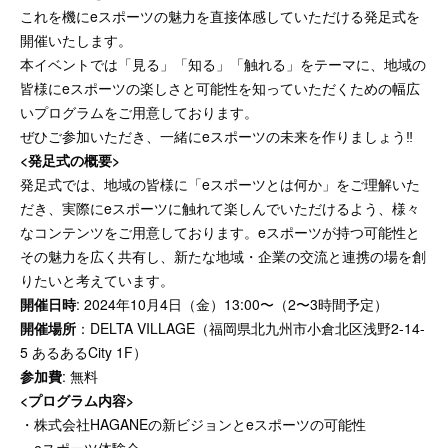
これを機にeスポーツの魅力を直接体感していただける発足式を
開催いたします。
本イベントでは「見る」「知る」「触れる」をテーマに、地域の
皆様にeスポーツの楽しさと可能性を知っていただくための幅広
いプログラムをご用意しております。
ぜひご参加いただき、一緒にeスポーツの未来を作りましょう‼
<発足式の概要>
発足式では、地域の皆様に「eスポーツとは何か」をご理解いた
だき、実際にeスポーツに触れて楽しんでいただけるよう、様々
なコンテンツをご用意しております。eスポーツが持つ可能性と
その魅力を広く共有し、新たな地域・企業の交流と連携の場を創
りたいと考えています。
開催日時
: 2024年10月4日（金）13:00〜（2〜3時間予定）
開催場所
：DELTA VILLAGE（福岡県北九州市小倉北区浅野2-14-
5 あるあるCity 1F）
参加費
: 無料
<プログラム内容>
・株式会社HAGANEの新ビジョンとeスポーツの可能性
・eスポーツ体験会